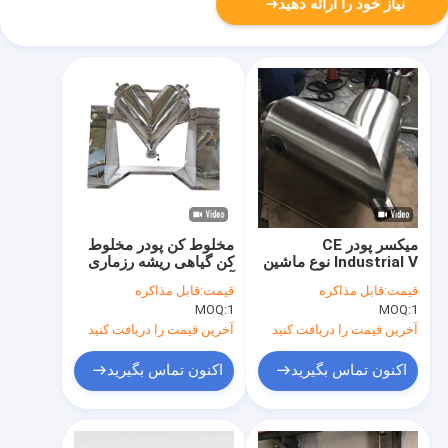
نیاز خود را ارائه دهید
میکسر پودر CE
مخلوط کن پودر مخلوط
Industrial V نوع ماشین
کن گیاهی ریشه رزماری
مخلوط کن نمک درجه
آویشن V نوع V در صنعت
قیمت:
قابل مذاکره
قیمت:
قابل مذاکره
مواد غذایی
داروسازی
MOQ:
1
MOQ:
1
آخرین قیمت را دریافت کنید
آخرین قیمت را دریافت کنید
اکنون تماس بگیرید
اکنون تماس بگیرید