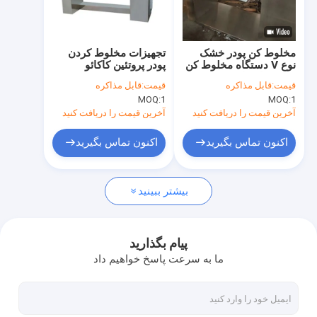
کارخانه تور
کنترل کیفیت
مخلوط کن پودر خشک
تجهیزات مخلوط کردن
نوع V دستگاه مخلوط کن
پودر پروتئین کاکائو
تماس با ما
مواد غذایی ادویه جات
قیمت:
قابل مذاکره
قیمت:
قابل مذاکره
ذرات ماسالا
MOQ:
1
MOQ:
1
اخبار
آخرین قیمت را دریافت کنید
آخرین قیمت را دریافت کنید
همه موارد
اکنون تماس بگیرید
اکنون تماس بگیرید
بیشتر ببینید
اسپری خشک کن گریز از مرکز با سرعت بالا
تخت خشک کن سیال ویبره
پیام بگذارید
ما به سرعت پاسخ خواهیم داد
مایکروویو وکیوم خشک کن
خشک کن اسپری فشار