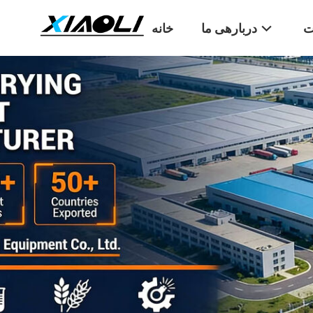
ت
دربارهی ما
خانه