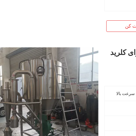
ت کن
 کن گریز از مرکز CE برای کلرید
سرعت بالا