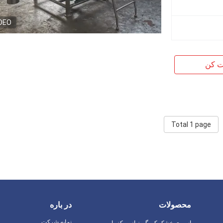
DEO
ت کن
Total 1 page
محصولات
در باره
نمایه شرکت