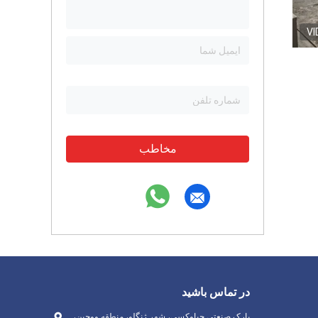
VI
مخاطب
در تماس باشید
پارک صنعتی جیاوکسی، شهر ژنگلو، منطقه ووجین،