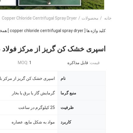
خانه
/
محصولات
/
Copper Chloride Centrifugal Spray Dryer
کلید واژه ها [ copper chloride centrifugal spray dryer ] همخوانی داشتن
اسپری خشک کن گریز از مرکز فولاد 
قیمت:
قابل مذاکره
1
MOQ:
نام
اسپری خشک کن گریز از مرکز با 
منبع گرما
گرمایش گاز یا برق یا بخار
ظرفیت
25 کیلوگرم در ساعت
کاربرد
مواد به شکل مایع، عصاره