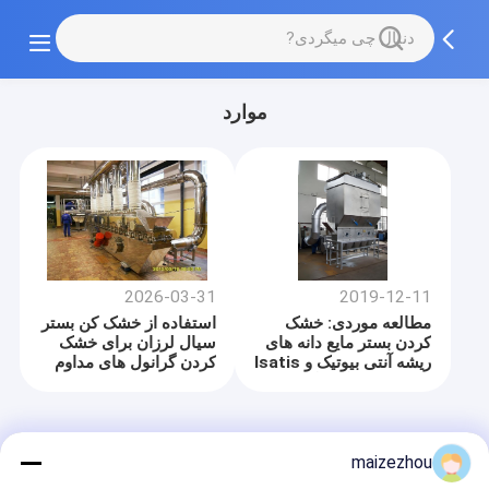
موارد
2026-03-31
2019-12-11
مطالعه موردی: خشک
استفاده از خشک کن بستر
کردن بستر مایع دانه های
سیال لرزان برای خشک
ریشه آنتی بیوتیک و Isatis
کردن گرانول های مداوم
برای بازار هنگ کنگ
در اتریش
خانه
دربارهی ما
تماس با ما
Desktop Site
maizezhou
نقشه سایت
سیاست حفظ حریم خصوصی