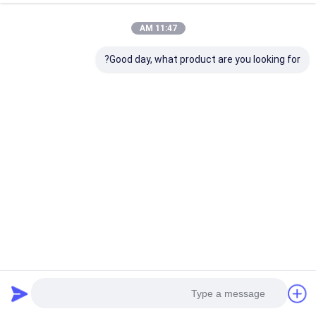
کیفیت
اسپری خشک کن گریز از مرکز با سرعت بالا
کارخانه چین.Copyright
© 2026 CHANGZHOU XIAOLI DRYING EQUIPMENT CO., LTD. All
Rights Reserved.
11:47 AM
Good day, what product are you looking for?