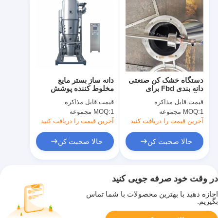
دستگاه خشک کن صنعتی
دانه ساز بستر مایع
دانه بندی Fbd برای
مخلوط کننده پوشش
فرآوری پودر لوازم
خشک کردن راه حل های
قیمت:
قابل مذاکره
قیمت:
قابل مذاکره
آرایشی و بهداشتی
تولید شیمیایی خوب
1 مجموعه
MOQ:
1 مجموعه
MOQ:
آخرین قیمت را دریافت کنید
آخرین قیمت را دریافت کنید
حالا صحبت کن
حالا صحبت کن
در وقت خود صرفه جویی کنید
اجازه دهید با بهترین محصولات با شما تماس
بگیریم.