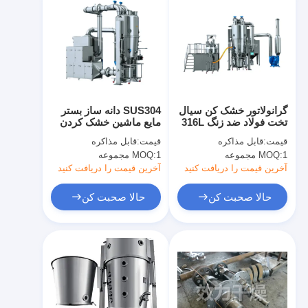
گرانولاتور خشک کن سیال
SUS304 دانه ساز بستر
تخت فولاد ضد زنگ 316L
مایع ماشین خشک کردن
عملیات پردازش مواد
صنعتی کارایی بالا برای
قیمت:
قابل مذاکره
قیمت:
قابل مذاکره
غذایی بدون گرد و غبار
پردازش شیمیایی
1 مجموعه
MOQ:
1 مجموعه
MOQ:
آخرین قیمت را دریافت کنید
آخرین قیمت را دریافت کنید
حالا صحبت کن
حالا صحبت کن
خانه
محصولات
دربارهی ما