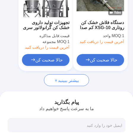
کارخانه تور
کنترل کیفیت
دستگاه فلاش خشک کن
تجهیزات تولید داروی
روتاری XSG-10 کم صدا
خشک کن گرانولاتور سری
تماس با ما
برای مصارف صنعتی
FL با GMP 304
1 واحد
MOQ:
قیمت:
قابل مذاکره
Stainless Steel
آخرین قیمت را دریافت کنید
1 مجموعه
MOQ:
اخبار
آخرین قیمت را دریافت کنید
همه موارد
حالا صحبت کن
حالا صحبت کن
بیشتر ببینید
اسپری خشک کن گریز از مرکز با سرعت بالا
تخت خشک کن سیال ویبره
پیام بگذارید
ما به سرعت پاسخ خواهیم داد
مایکروویو وکیوم خشک کن
خشک کن اسپری فشار