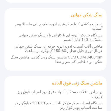
سنگ شکن جهانی
آسیاب چکشی کاوا میکرونیزه ادویه نمک چیلی ماسالا پودر
آسیاب
دستگاه خردکن ادویه ای با کارایی بالا سنگ شکن جهانی
مشبک 2-120 قابل تنظیم
ماشین آلات آسیاب ادویه ادویه حرفه ای سنگ شکن جهانی
غربال توری قابل تنظیم 60-150 کیلوگرم بر ساعت
OEM ODM 3400rpm ماشین سنگ زنی گیاهی ماشین سنگ
شکن مواد غذایی کم سر و صدا
ماشین سنگ زنی فوق العاده
خانه
پودر ادویه غلات دستگاه آسیاب فوق ریز آسیاب فوق ریز
شرکت چانگژو شیائولی خشک کردن تجهیزات شرکت لمیتد یک تولید
محصولات
دارویی
کننده حرفه ای است که در تحقیق، توسعه و تولید تجهیزات خشک
کردن و ماشین آلات گرانولاسیون تخصص دارد.این در حال حاضر
دستگاه آسیاب میکرون کربنات سدیم 10-200 کیلوگرم در
دربارهی ما
یکی از شرکت های داخلی با طیف متنوعی از و مشخصات تجهیزات
ساعت آسیاب پودر فوق ریز
خشک کردن است.