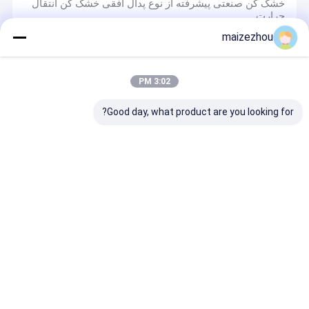
خشک کن صنعتی پیشرفته از نوع پدال افقی خشک کن انتقال
حرارت
دستگاه پادل خشک کن کارآمد آسان برای پردازش پودرهای
maizezhou
مرطوب چسبنده
3:02 PM
دستگاه خشک کن خلاء
Good day, what product are you looking for?
دستگاه خشک کن خلاء چرخشی CE 360 درجه برای خشک
کردن دسته ای یکنواخت
خشک کن خلاء روتاری دو مخروطی سفارشی با دمای پایین
برای خشک کردن صنعتی
تجهیزات خشک کردن خلاء صنعتی سری SZG با راندمان بالا
دستگاه خشک کن خلاء پیشرفته مخروطی یکنواخت طراحی
تمیز کردن آسان
اسپری خشک کن گریز از مرکز با سرعت بالا
اسپری خشک کن گریز از مرکز سفارشی فولاد ضد زنگ برای