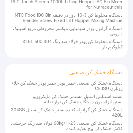
PLC Touch Screen 1000L Lifting Hopper IBC Bin Mixer
خشک کن فر با هوای گرم
for Nutraceuticals
دستگاه مخلوط کن 3-10 دور در دقیقه NTC Food IBC Bin
میکسر روبان افقی
Blender Screw Fixed Lift Hopper Mixing Machine
دستگاه گرانول پودر شیمیایی میکسر مخروطی مربع آسپتیک
سنگ شکن جهانی
دارویی
دستگاه مخلوط کن پودر فولاد ضد زنگ 304 316L 500
ماشین سنگ زنی فوق العاده
کیلوگرم بار
میکسر پودر نوع V
IBC Bin Blender
دستگاه خشک کن صنعتی
دستگاه خشک کن صنعتی
دستگاه خشک کن صنعتی خمیر پودر خمیر پودر خشک کن خلاء
روتاری CE ISO
دستگاه فلاش خشک کن
تسمه استنلس استیل مستمر خشک کن مایکروویو
استریلیزاسیون دستگاه خشک کن نوار نقاله
پارو خشک کن
دستگاه خشک کن گرانوله کننده بستر خشک کن سیال 304SS
420L
دستگاه خشک کن خلاء
دستگاه خشک کن صنعتی 25-60kg/H فولاد ضد زنگ چرخشی
فلاش خشک کن پیچ تغذیه کننده