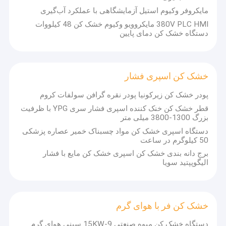
مایکروفر وکیوم استیل آزمایشگاهی با عملکرد آب‌گیری
380V PLC HMI مایکروویو وکیوم خشک کن 48 کیلووات
دستگاه خشک کن دمای پایین
خشک کن اسپری فشار
پودر خشک کن زیرکونیا پودر نقره گرافن سولفات کروم
قطر خشک کن خنک کننده اسپری فشار سری YPG با ظرفیت
بزرگ 1300-3800 میلی متر
دستگاه اسپری خشک کن مواد چسبناک خمیر عصاره پزشکی
50 کیلوگرم در ساعت
برج دانه بندی خشک کن اسپری خشک کن مایع با فشار
الیگوپپتید سویا
خشک کن فر با هوای گرم
دستگاه خشک کن میوه صنعتی 9-15KW سینی هوای گرم