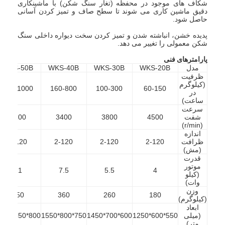
شکاف های موجود در محفظه (تغار سنگ شکن) با ماشینکاری
دقیق ماشین کاری می شوند تا سطح صاف و تمیز کردن آسانی
حاصل شود.
پدیده خشن، انباشته شدن و تمیز کردن سخت دیواره داخلی سنگ
شکن معمولی را تغییر می دهد.
پارامترهای فنی
مدل
WKS-20B
WKS-30B
WKS-40B
WKS-50B
ظرفیت
(کیلوگرم
200-1000
160-800
100-300
60-150
در
ساعت)
سرعت
شفت
4500
3800
3400
3200
(r/min)
اندازه
ظرافت
2-120
2-120
2-120
2-120
(مش)
قدرت
موتور
11
7.5
5.5
4
(کیلو
وات)
وزن
450
360
260
180
(کیلوگرم)
ابعاد
(میلی
550*600*1250
600*700*1450
750*800*1550
800*850*1600
متر)