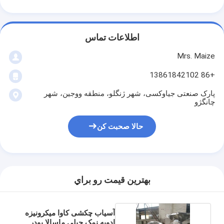
اطلاعات تماس
Mrs. Maize
+86 13861842102
پارک صنعتی جیاوکسی، شهر ژنگلو، منطقه ووجین، شهر
چانگژو
حالا صحبت کن
بهترين قيمت رو براي
آسیاب چکشی کاوا میکرونیزه
ادویه نمک چیلی ماسالا پودر