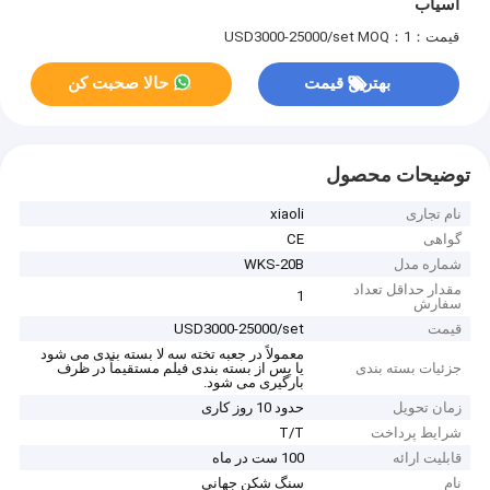
آسیاب
قیمت：USD3000-25000/set
MOQ：1
بهترین قیمت
حالا صحبت کن
توضیحات محصول
نام تجاری
xiaoli
گواهی
CE
شماره مدل
WKS-20B
مقدار حداقل تعداد
1
سفارش
قیمت
USD3000-25000/set
معمولاً در جعبه تخته سه لا بسته بندی می شود
جزئیات بسته بندی
یا پس از بسته بندی فیلم مستقیماً در ظرف
بارگیری می شود.
زمان تحویل
حدود 10 روز کاری
شرایط پرداخت
T/T
قابلیت ارائه
100 ست در ماه
نام
سنگ شکن جهانی