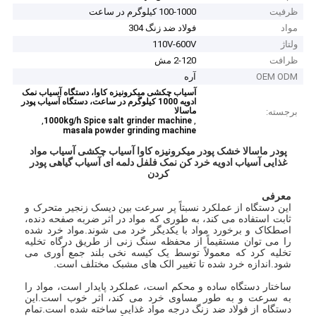
ظرفیت
100-1000 کیلوگرم در ساعت
مواد
فولاد ضد زنگ 304
ولتاژ
110V-600V
ظرافت
2-120 مش
OEM ODM
آره
آسیاب چکشی میکرونیزه کاوا، دستگاه آسیاب نمک
ادویه 1000 کیلوگرم در ساعت، دستگاه آسیاب پودر
ماسالا
برجسته:
,
,
1000kg/h Spice salt grinder machine
masala powder grinding machine
پودر ماسالا خشک پودر میکرونیزه کاوا آسیاب چکشی آسیاب مواد
غذایی آسیاب ادویه خرد کن نمک فلفل دلمه ای آسیاب گیاهی پودر
کردن
معرفی
این دستگاه از عملکرد نسبتاً پر سرعت بین دیسک زنجیر متحرک و
ثابت استفاده می کند، به طوری که مواد در اثر ضربه صفحه دنده،
اصطکاک و برخورد مواد با یکدیگر خرد می شوند.مواد خرد شده
را می توان مستقیماً از محفظه سنگ زنی از طریق درگاه تخلیه
تخلیه کرد که معمولاً توسط یک کیسه نخی بلند جمع آوری می
شود.اندازه خرد شده تا تغییر الک های مشبک مختلف است.
ساختار دستگاه ساده و محکم است، عملکرد پایدار است، مواد را
به سرعت و به طور مساوی خرد می کند، اثر خوب است.این
دستگاه از فولاد ضد زنگ درجه مواد غذایی ساخته شده است.تمام