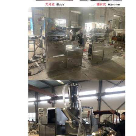
کارخانه تور
کنترل کیفیت
تماس با ما
اخبار
همه موارد
اسپری خشک کن گریز از مرکز با سرعت بالا
تخت خشک کن سیال ویبره
مایکروویو وکیوم خشک کن
خشک کن اسپری فشار