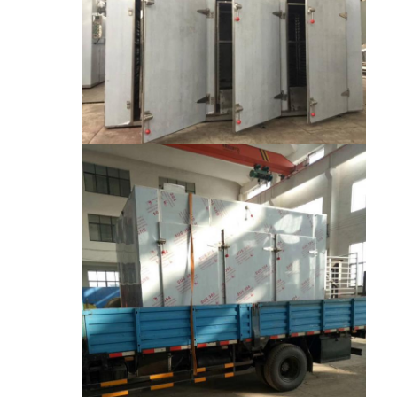
خشک کن فر با هوای گرم
میکسر روبان افقی
سنگ شکن جهانی
ماشین سنگ زنی فوق العاده
میکسر پودر نوع V
IBC Bin Blender
دستگاه خشک کن صنعتی
دستگاه فلاش خشک کن
پارو خشک کن
دستگاه خشک کن خلاء