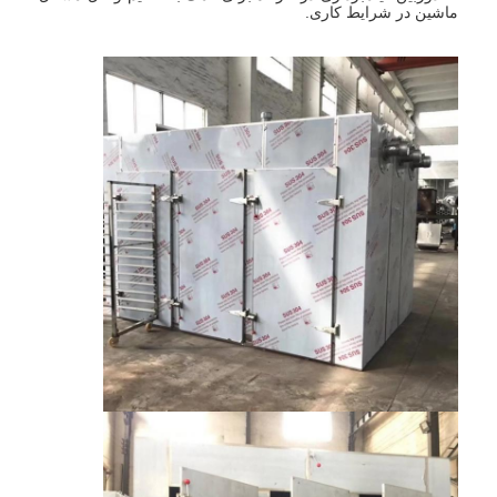
ماشین در شرایط کاری.
کارخانه تور
کنترل کیفیت
تماس با ما
اخبار
همه موارد
اسپری خشک کن گریز از مرکز با سرعت بالا
تخت خشک کن سیال ویبره
مایکروویو وکیوم خشک کن
خشک کن اسپری فشار