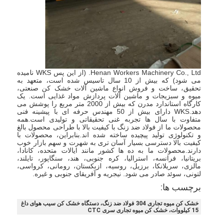
Henan Workers Machinery Co., Ltd. (از این پس WKS نامیده
می شود) که بیش از 10 سال تاسیس شده است، متعهد به
تحقیق، ساخت و فروش انواع ماشین آلات خشک کن صنعتی،
میوه و سبزیجات و ماشین آلات پردازش مواد غذایی است. یک
کارگاه استاندارد مدرن که بیش از 2000 متر مربع را پوشش می
دهد.WKS دارای بیش از 50 مهندس حرفه ای با پیشینه فنی
متفاوت با سال ها تجربه غنی تحقیقاتی و تولیدی است.همه
محصولات ما از فولاد ضد زنگ با کیفیت بالا با طراحی محصول بالغ
و تکنولوژی تولید پیچیده ساخته شده اند.بنابراین، محصولات با
کیفیت بالا دسترسی بسیار آسان تری به شهرت و سهم بازار خوب
دارند.محصولات ما به ده ها کشور مانند ایالات متحده، کانادا،
بریتانیا، فرانسه، استرالیا، کره جنوبی، هند، سنگاپور، تایلند،
مالزی، سریلانکا، برزیل، روسیه، ازبکستان، رومانی، کرواسی،
لتونی، سوئد صادر می شود. نیجریه و آفریقای جنوبی و غیره.
برچسب ها:
خشک کن میوه تجاری 304 فولاد ضد زنگ، دستگاه خشک کن سیب هوای داغ
15 کیلووات، خشک کن میوه تجاری سری CTC