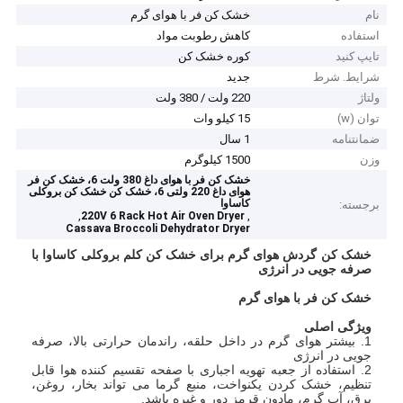
نام
خشک کن فر با هوای گرم
استفاده
کاهش رطوبت مواد
تایپ کنید
کوره خشک کن
شرایط. شرط
جدید
ولتاژ
220 ولت / 380 ولت
توان (w)
15 کیلو وات
ضمانتنامه
1 سال
وزن
1500 کیلوگرم
خشک کن فر با هوای داغ 380 ولت 6، خشک کن فر
هوای داغ 220 ولتی 6، خشک کن خشک کن بروکلی
کاساوا
برجسته:
,
,
220V 6 Rack Hot Air Oven Dryer
Cassava Broccoli Dehydrator Dryer
خشک کن گردش هوای گرم برای خشک کن کلم بروکلی کاساوا با
صرفه جویی در انرژی
خشک کن فر با هوای گرم
ویژگی اصلی
1. بیشتر هوای گرم در داخل حلقه، راندمان حرارتی بالا، صرفه
جویی در انرژی
2. استفاده از جعبه تهویه اجباری با صفحه تقسیم کننده هوا قابل
تنظیم، خشک کردن یکنواخت، منبع گرما می تواند بخار، روغن،
برق، آب گرم، مادون قرمز دور و غیره باشد.