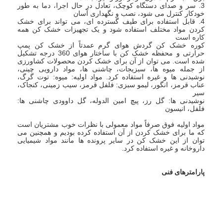
3. سر و صدای دستگاه کوچک، تعادل در حال اجرا، دما به طور
خودکار کنترل می شود، نصب و نگهداری آسان
4. قابل استفاده برای طیف گسترده ای، می تواند برای خشک
کردن مواد مختلف استفاده شود و یک تجهیزات خشک کن همه
کاره است
کوره خشک کن گردش هوای گرم عمدتاً از خشک کن پمپ
حرارتی و محفظه خشک کن با ساختار هوای 360 درجه تشکیل
شده است. می توان از آن برای خشک کردن محصولات کشاورزی
از جمله میوه ها، سبزیجات، چاشنی ها، مواد دارویی چینی،
نوشیدنی ها و غیره استفاده کرد. مواد اولیه: میوه: توت گرگ،
عناب قرمز، انگور، لیمو سبزی: فلفل قرمز، سیب زمینی، کنجاک،
سیر
نوشیدنی ها: گل رز، پیچ امین الدوله، گل داوودی چاشنی ها:
فلفل، انیسون
مواد اولیه فوق صرفاً مواد معمولی با نظرات خوب مشتریان است
که ما برای خشک کردن از آن استفاده کرده بودیم و همچنین می
توان از این خشک کن در سایر پرونده ها مانند مواد شیمیایی
داروخانه و غیره استفاده کرد.
پارامترهای فنی
سینی و قفسه
دندانه دار
برق
قدرت فن
سینی
مدل
اندازه
کردن
(کیلووات)
(کیلووات)
تعداد
(میلی متر)
تعداد
WKS-1
6 تا 9
0.45
24
1