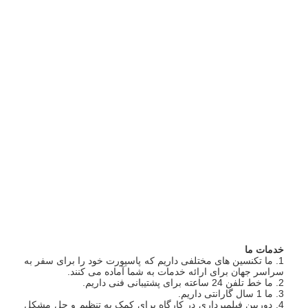
WKS-2
9 تا 15
0.45
48
2
640*460*45
WKS-3
15 تا 30
0.9
96
4
950*700*1300
WKS-4
15 تا 45
1.35
144
6
WKS-5
15 تا 60
1.8
192
8
منبع گرما می تواند برق، گاز، بخار، روغن حرارتی و غیره باشد.
خانه
خدمات ما
محصولات
1. ما تکنسین های مختلفی داریم که پاسپورت خود را برای سفر به
سراسر جهان برای ارائه خدمات به شما آماده می کنند.
2. ما خط تلفن 24 ساعته برای پشتیبانی فنی داریم.
دربارهی ما
3. ما 1 سال گارانتی داریم.
4. دوربین فیلمبرداری در کارگاه برای کمک به تنظیم و حل مشکل