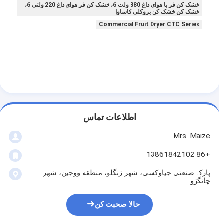
خشک کن فر با هوای داغ 380 ولت 6، خشک کن فر هوای داغ 220 ولتی 6،
خشک کن خشک کن بروکلی کاساوا
Commercial Fruit Dryer CTC Series
اطلاعات تماس
Mrs. Maize
+86 13861842102
پارک صنعتی جیاوکسی، شهر ژنگلو، منطقه ووجین، شهر
چانگژو
حالا صحبت کن