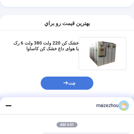
بهترين قيمت رو براي
خشک کن 220 ولت 380 ولت 6 رک
با هوای داغ خشک کن کاساوا
بروکلی خشک کن خشک کن
چت
maizezhou
محصولات توصیه شده
4:01 AM