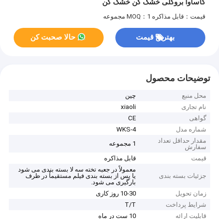
کاساوا بروکلی خشک کن خشک کن
قیمت：قابل مذاکره
MOQ：1 مجموعه
بهترین قیمت
حالا صحبت کن
توضیحات محصول
محل منبع
چین
نام تجاری
xiaoli
گواهی
CE
شماره مدل
WKS-4
مقدار حداقل تعداد
1 مجموعه
سفارش
قیمت
قابل مذاکره
معمولاً در جعبه تخته سه لا بسته بندی می شود
جزئیات بسته بندی
یا پس از بسته بندی فیلم مستقیماً در ظرف
بارگیری می شود.
زمان تحویل
10-30 روز کاری
شرایط پرداخت
T/T
قابلیت ارائه
10 ست در ماه