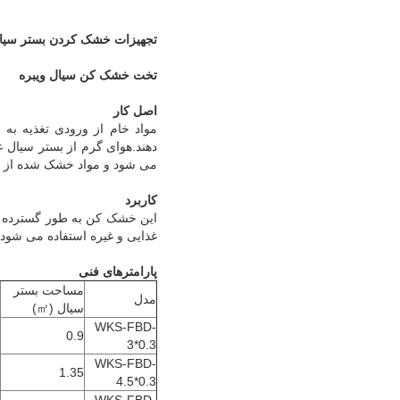
تجهیزات خشک کردن بستر سیال
تخت خشک کن سیال ویبره
اصل کار
مواد خام از ورودی تغذیه ب
دهند.هوای گرم از بستر سیال 
می شود و مواد خشک شده از خ
کاربرد
این خشک کن به طور گسترده ب
غذایی و غیره استفاده می شود.
پارامترهای فنی
مساحت بستر
مدل
سیال (㎡)
WKS-FBD-
0.9
3*0.3
WKS-FBD-
1.35
4.5*0.3