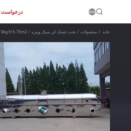
درخواست ن
خانه
/
محصولات
/
تخت خشک کن سیال ویبره
/
210kg/H 6.75m2 خشک کن بستر سیال ارتعاشی مداوم برای اسید اگزالیک 