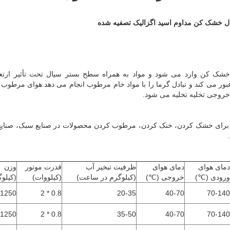
 خشک کن مداوم اسید اگزالیک تصفیه شده
ه خشک کن وارد می شود و مواد به همراه سطح بستر سیال تحت تأثیر ارت
عبور می کند و تبادل گرما را با مواد خام مرطوب انجام می دهد.هوای مرطوب
روجی تخلیه تخلیه می شود.
رای خشک کردن، خنک کردن، مرطوب کردن محصولات در صنایع سبک، صنایع شی
دمای هوای
دمای هوای
ظرفیت تبخیر آب
قدرت موتور
وزن
ورودی (℃)
خروجی (℃)
(کیلوگرم در ساعت)
(کیلووات)
(کیلوگ
1250
0.8 * 2
20-35
40-70
70-140
1250
0.8 * 2
35-50
40-70
70-140