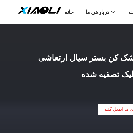
ت
دربارهی ما
خانه
210kg/H 6. خشک کن بستر سیال ارتعاشی
لیک تصفیه شده
ی ما ایمیل کنید