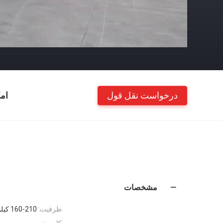
درخواست نقل قول
ام
مشخصات
ظرفیت:
160-210 کیلوگرم در ساعت تبخیر آب
کاربرد: