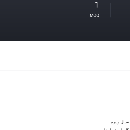
1
MOQ
یال ویبره
ز یا برق یا بخار