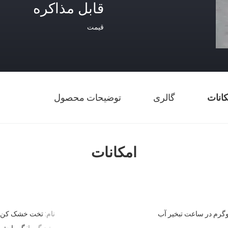
قابل مذاکره
قیمت
کانات
گالری
توضیحات محصول
امکانات
نام:
تخت خشک کن س
منبع گرما:
گرمایش گا