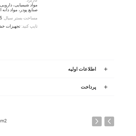
مواد شیمیایی، دارویی
صنایع پودر، مواد دانه
مساحت بستر سیال:
6.75
تایپ کنید:
تجهیزات خش
اطلاعات اولیه
پرداخت
210kg/H 6.75m2 خ