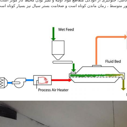
امل، جلوگیری از آلودگی متقاطع مواد اولیه و تمیز بودن محیط کار موثر است.
ط ​​​​، زمان ماندن کوتاه است و ضخامت بستر سیال نیز بسیار کوتاه است، 2-5 سانتی م