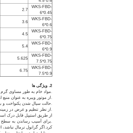
4.5*0.6
WKS-FBD-
2.7
6*0.45
WKS-FBD-
3.6
6*0.6
WKS-FBD-
4.5
6*0.75
WKS-FBD-
5.4
6*0.9
WKS-FBD-
5.625
7.5*0.75
WKS-FBD-
6.75
7.5*0.9
2. ویژگی ها
.مواد خام به طور مساوی گرم
.از موتور ویبره به عنوان منب
.حالت سیال شدن یکنواخت و ب
.از نظر تنظیم و عرض در زمین
از طریق استیپل قابل درک اس
.برای آسیب رساندن به سطح مو
کرد.اگر گرانول نرمال نباشد، اث