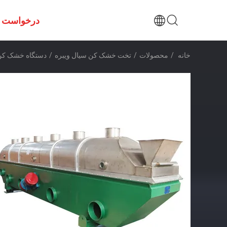
درخواست ن
خانه
/
محصولات
/
تخت خشک کن سیال ویبره
/
دستگاه خشک کن بستر سیال 150-180 کیلوگرم در سا