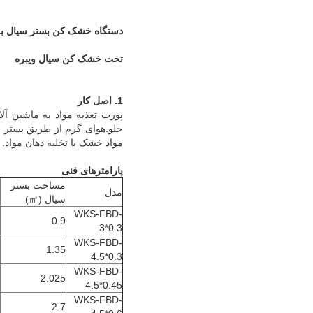
دستگاه خشک کن بستر سیال بر
تخت خشک کن سیال ویبره
1. اصل کار
پورت تغذیه مواد به ماشین آل
جلو.هوای گرم از طریق بستر س
مواد خشک با تخلیه دهان مواد.
پارامترهای فنی
مساحت بستر
مدل
سیال (㎡)
WKS-FBD-
0.9
3*0.3
WKS-FBD-
1.35
4.5*0.3
WKS-FBD-
2.025
4.5*0.45
WKS-FBD-
2.7