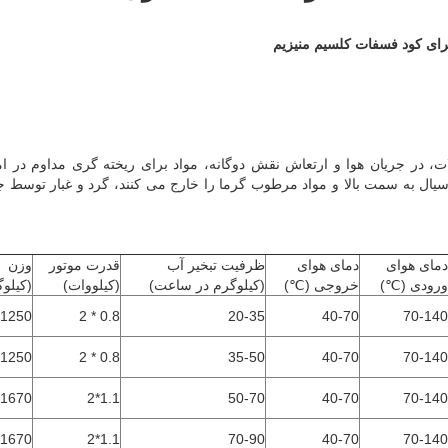
ای کود فسفات کلسیم منیزیم
ات، در جریان هوا و ارتعاش نقش دوگانه، مواد برای ریخته گری مداوم در ا
یال به سمت بالا و مواد مرطوب گرما را خارج می کنند، گرد و غبار توسط جد
دمای هوای
دمای هوای
ظرفیت تبخیر آب
قدرت موتور
وزن
ورودی (℃)
خروجی (℃)
(کیلوگرم در ساعت)
(کیلووات)
(کیلوگ
1250
0.8 * 2
20-35
40-70
70-140
1250
0.8 * 2
35-50
40-70
70-140
1670
1.1*2
50-70
40-70
70-140
1670
1.1*2
70-90
40-70
70-140