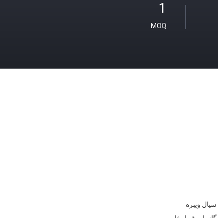
1
MOQ
یال ویبره
ز یا برق یا بخار