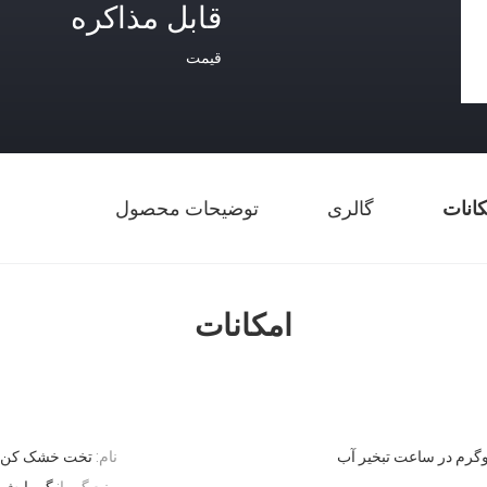
قابل مذاکره
قیمت
کانات
گالری
توضیحات محصول
امکانات
نام:
تخت خشک کن س
منبع گرما:
گرمایش گا