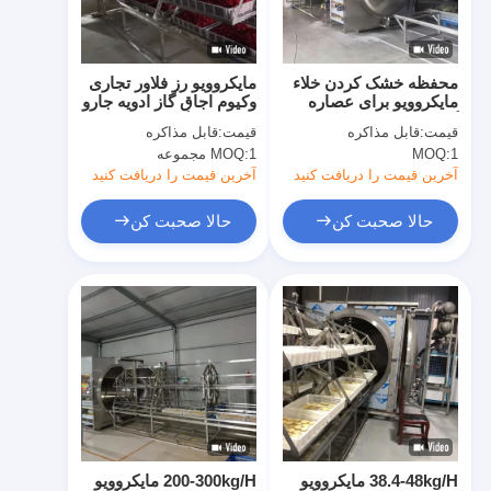
کارخانه تور
کنترل کیفیت
محفظه خشک کردن خلاء
مایکروویو رز فلاور تجاری
مایکروویو برای عصاره
وکیوم اجاق گاز ادویه جارو
تماس با ما
گیاهی وکیوم خشک کن با
برقی دستگاه فر خشک
قیمت:
قابل مذاکره
قیمت:
قابل مذاکره
دمای پایین WKS
کن
1
MOQ:
1 مجموعه
MOQ:
اخبار
آخرین قیمت را دریافت کنید
آخرین قیمت را دریافت کنید
همه موارد
حالا صحبت کن
حالا صحبت کن
اسپری خشک کن گریز از مرکز با سرعت بالا
تخت خشک کن سیال ویبره
مایکروویو وکیوم خشک کن
خشک کن اسپری فشار
38.4-48kg/H مایکروویو
200-300kg/H مایکروویو