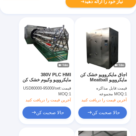
نیاز خود را ارائه دهید
اجاق مایکروویو خشک کن
380V PLC HMI
مایکروویو Meatball
مایکروویو وکیوم خشک کن
Animal Viscera برای
48 کیلووات دستگاه خشک
قیمت:
قابل مذاکره
قیمت:
USD80000-95000/set
خشک کردن غذا
کن دمای پایین
1 مجموعه
MOQ:
1
MOQ:
آخرین قیمت را دریافت کنید
آخرین قیمت را دریافت کنید
حالا صحبت کن
حالا صحبت کن